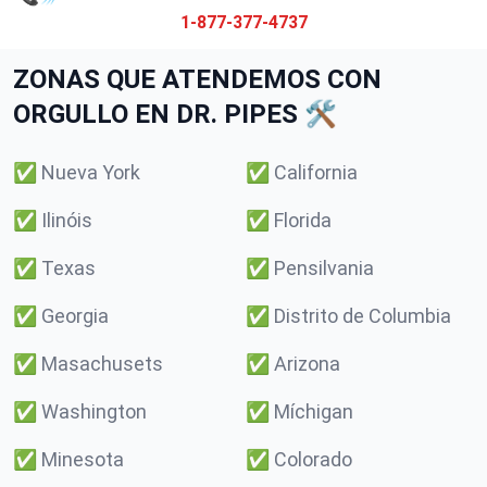
1-877-377-4737
ZONAS QUE ATENDEMOS CON
ORGULLO EN DR. PIPES 🛠️
✅
Nueva York
✅
California
✅
Ilinóis
✅
Florida
✅
Texas
✅
Pensilvania
✅
Georgia
✅
Distrito de Columbia
✅
Masachusets
✅
Arizona
✅
Washington
✅
Míchigan
✅
Minesota
✅
Colorado