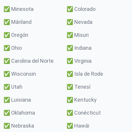
✅
Minesota
✅
Colorado
✅
Máriland
✅
Nevada
✅
Oregón
✅
Misuri
✅
Ohio
✅
Indiana
✅
Carolina del Norte
✅
Virginia
✅
Wisconsin
✅
Isla de Rode
✅
Utah
✅
Tenesí
✅
Luisiana
✅
Kentucky
✅
Oklahoma
✅
Conécticut
✅
Nebraska
✅
Hawái