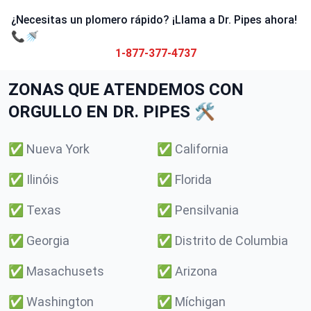
¿Necesitas un plomero rápido? ¡Llama a Dr. Pipes ahora!
📞🚿
1-877-377-4737
ZONAS QUE ATENDEMOS CON
ORGULLO EN DR. PIPES 🛠️
✅
Nueva York
✅
California
✅
Ilinóis
✅
Florida
✅
Texas
✅
Pensilvania
✅
Georgia
✅
Distrito de Columbia
✅
Masachusets
✅
Arizona
✅
Washington
✅
Míchigan