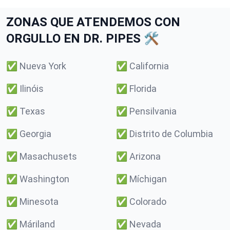
ZONAS QUE ATENDEMOS CON
ORGULLO EN DR. PIPES 🛠️
✅
Nueva York
✅
California
✅
Ilinóis
✅
Florida
✅
Texas
✅
Pensilvania
✅
Georgia
✅
Distrito de Columbia
✅
Masachusets
✅
Arizona
✅
Washington
✅
Míchigan
✅
Minesota
✅
Colorado
✅
Máriland
✅
Nevada