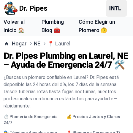
Dr. Pipes
Volver al
Plumbing
Cómo Elegir un
Inicio 🏠
Blog 🧰
Plomero 🤔
Hogar
NE
📍
Laurel
Dr. Pipes Plumbing en Laurel, NE
– Ayuda de Emergencia 24/7 🛠️
¿Buscas un plomero confiable en Laurel? Dr. Pipes está
disponible las 24 horas del día, los 7 días de la semana.
Desde tuberías rotas hasta fugas nocturnas, nuestros
profesionales con licencia están listos para ayudarte—
rápidamente.
⏱️ Plomería de Emergencia
💰 Precios Justos y Claros
24/7
🧑‍🔧 Técnicos Amables y con
📍 Plomeros Cercanos a Ti