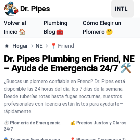
Dr. Pipes
Volver al
Plumbing
Cómo Elegir un
Inicio 🏠
Blog 🧰
Plomero 🤔
Hogar
NE
📍
Friend
Dr. Pipes Plumbing en Friend, NE
– Ayuda de Emergencia 24/7 🛠️
¿Buscas un plomero confiable en Friend? Dr. Pipes está
disponible las 24 horas del día, los 7 días de la semana.
Desde tuberías rotas hasta fugas nocturnas, nuestros
profesionales con licencia están listos para ayudarte—
rápidamente.
⏱️ Plomería de Emergencia
💰 Precios Justos y Claros
24/7
🧑‍🔧 Técnicos Amables y con
📍 Plomeros Cercanos a Ti