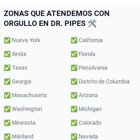
ZONAS QUE ATENDEMOS CON
ORGULLO EN DR. PIPES 🛠️
✅
Nueva York
✅
California
✅
Ilinóis
✅
Florida
✅
Texas
✅
Pensilvania
✅
Georgia
✅
Distrito de Columbia
✅
Masachusets
✅
Arizona
✅
Washington
✅
Míchigan
✅
Minesota
✅
Colorado
✅
Máriland
✅
Nevada