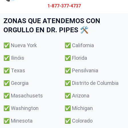
1-877-377-4737
ZONAS QUE ATENDEMOS CON
ORGULLO EN DR. PIPES 🛠️
✅
Nueva York
✅
California
✅
Ilinóis
✅
Florida
✅
Texas
✅
Pensilvania
✅
Georgia
✅
Distrito de Columbia
✅
Masachusets
✅
Arizona
✅
Washington
✅
Míchigan
✅
Minesota
✅
Colorado