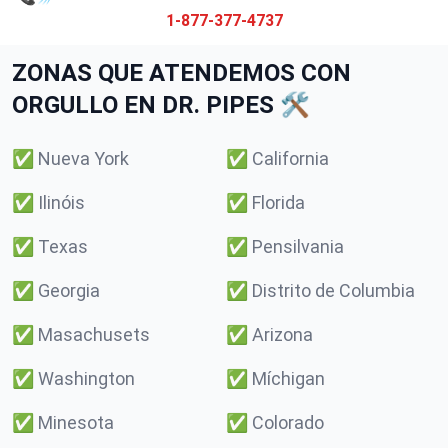
1-877-377-4737
ZONAS QUE ATENDEMOS CON
ORGULLO EN DR. PIPES 🛠️
✅
Nueva York
✅
California
✅
Ilinóis
✅
Florida
✅
Texas
✅
Pensilvania
✅
Georgia
✅
Distrito de Columbia
✅
Masachusets
✅
Arizona
✅
Washington
✅
Míchigan
✅
Minesota
✅
Colorado