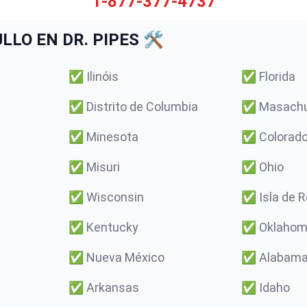
1-877-377-4737
O EN DR. PIPES 🛠️
✅
Ilinóis
✅
Florida
✅
Distrito de Columbia
✅
Masach
✅
Minesota
✅
Colorad
✅
Misuri
✅
Ohio
✅
Wisconsin
✅
Isla de 
✅
Kentucky
✅
Oklaho
✅
Nueva México
✅
Alabam
✅
Arkansas
✅
Idaho