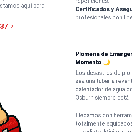
repeticiones.
Estamos aquí para
Certificados y Aseg
profesionales con lice
737
Plomería de Emergen
Momento 🌙
Los desastres de plo
sea una tubería revent
calentador de agua c
Osburn siempre está l
Llegamos con herrami
totalmente equipados 
inmediato. Minimiza e