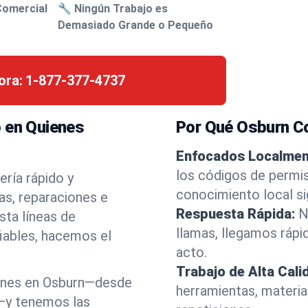
Comercial
🔧 Ningún Trabajo es
Demasiado Grande o Pequeño
ora:
1-877-377-4737
o en Quienes
Por Qué Osburn Co
Enfocados Localmen
los códigos de permis
ería rápido y
conocimiento local si
s, reparaciones e
Respuesta Rápida:
N
ta líneas de
llamas, llegamos rápi
fiables, hacemos el
acto.
Trabajo de Alta Cali
unes en Osburn—desde
herramientas, materia
a—y tenemos las