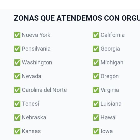
ZONAS QUE ATENDEMOS CON ORGULL
✅
Nueva York
✅
California
✅
Pensilvania
✅
Georgia
✅
Washington
✅
Míchigan
✅
Nevada
✅
Oregón
✅
Carolina del Norte
✅
Virginia
✅
Tenesí
✅
Luisiana
✅
Nebraska
✅
Hawái
✅
Kansas
✅
Iowa