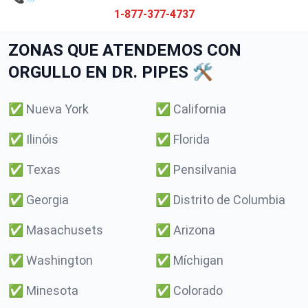
1-877-377-4737
ZONAS QUE ATENDEMOS CON
ORGULLO EN DR. PIPES 🛠️
✅
Nueva York
✅
California
✅
Ilinóis
✅
Florida
✅
Texas
✅
Pensilvania
✅
Georgia
✅
Distrito de Columbia
✅
Masachusets
✅
Arizona
✅
Washington
✅
Míchigan
✅
Minesota
✅
Colorado